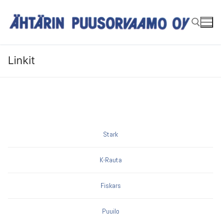
Hyppää
sisältöön
Linkit
Hae:
Stark
K-Rauta
Fiskars
Puuilo