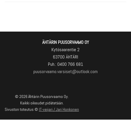
ÄHTÄRIN PUUSORVAAMO OY
Kytösaarentie 2
63700 ÄHTÄRI
Puh.: 0400 766 681
puusorvaamo.varsiset@outlook.com
© 2026 Ähtärin Puusorvaamo Oy.
Kaikki oikeudet pidätetään.
Sivuston toteutus ©
IT-veijari / Jari Honkonen